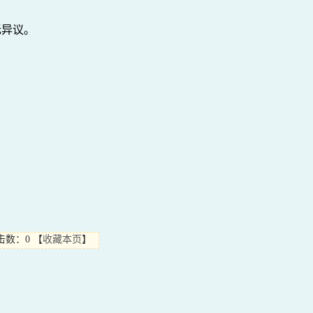
无异议。
击数：0
【
收藏本页
】