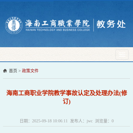
Toggl
naviga
首页
>
政策文件
海南工商职业学院教学事故认定及处理办法(修
订)
日期：2025-09-18 10:06:11 发布人：jwc 浏览量：
0